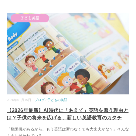
2026年01月15日｜
ブログ
/
子どもの英語
【2026年最新】AI時代に「あえて」英語を習う理由と
は？子供の将来を広げる、新しい英語教育のカタチ
「翻訳機があるから、もう英語は習わなくても大丈夫かな？」そんな
ふうに迷われている
...