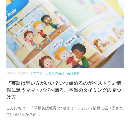
2021年08月02日｜
ブログ
/
子どもの英語
/
英語教育
『英語は早い方がいい？いつ始めるのがベスト？』情
報に迷うママ・パパへ贈る、本当のタイミングの見つ
け方
こんにちは！ 「早期英語教育は○歳まで！」という情報に振り回され
ていませんか？何
...