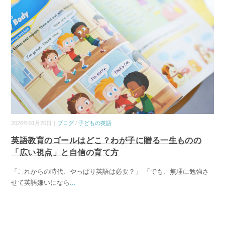
2026年01月20日｜
ブログ
/
子どもの英語
英語教育のゴールはどこ？わが子に贈る一生ものの
「広い視点」と自信の育て方
「これからの時代、やっぱり英語は必要？」 「でも、無理に勉強さ
せて英語嫌いになら
...