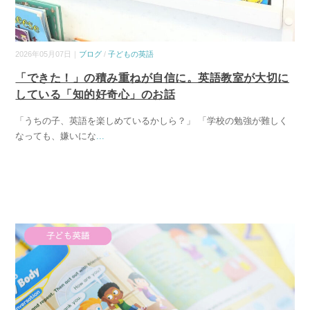
2026年05月07日｜
ブログ
/
子どもの英語
「できた！」の積み重ねが自信に。英語教室が大切に
している「知的好奇心」のお話
「うちの子、英語を楽しめているかしら？」 「学校の勉強が難しく
なっても、嫌いにな
...